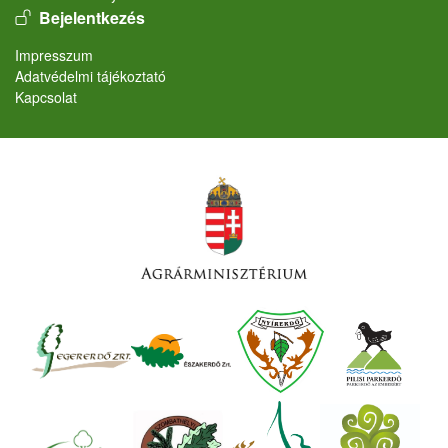
User account menu
Bejelentkezés
Lábléc
Impresszum
Adatvédelmi tájékoztató
Kapcsolat