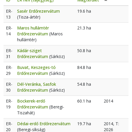
Csökkenő ren
ER-
Sasér Erdőrezervátum
19.6 ha
13
(Tisza-ártér)
ER-
Maros hullámtér
21.3 ha
14
Erdőrezervátum
(Maros
hullámtér)
ER-
Kádár-sziget
50.8 ha
31
Erdőrezervátum
(Sárköz)
ER-
Buvat, Keszeges-tó
84.8 ha
29
Erdőrezervátum
(Sárköz)
ER-
Dél-Veránka, Sasfok
54.8 ha
30
Erdőrezervátum
(Sárköz)
ER-
Bockerek-erdő
60.1 ha
2014
19
Erdőrezervátum
(Beregi-
Tiszahát)
ER-
Dédai-erdő Erdőrezervátum
19.7 ha
2014, T:
20
(Beregi-síkság)
2026