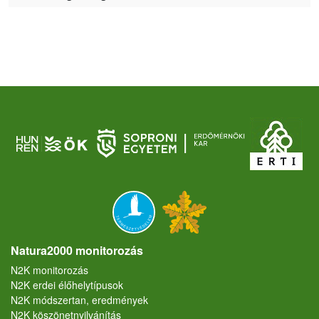
Natura2000 monitorozás
N2K monitorozás
N2K erdei élőhelytípusok
N2K módszertan, eredmények
N2K köszönetnyilvánítás