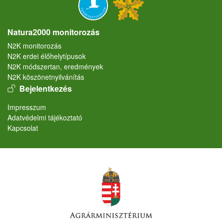
Natura2000 monitorozás
N2K monitorozás
N2K erdei élőhelytípusok
N2K módszertan, eredmények
N2K köszönetnyilvánítás
User account menu
Bejelentkezés
Lábléc
Impresszum
Adatvédelmi tájékoztató
Kapcsolat