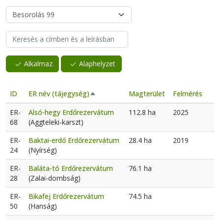
Alkalmaz
Alaphelyzet
ID
ER név (tájegység)
Magterület
Felmérés
Csökkenő rendezés
ER-
Alsó-hegy Erdőrezervátum
112.8 ha
2025
68
(Aggteleki-karszt)
ER-
Baktai-erdő Erdőrezervátum
28.4 ha
2019
24
(Nyírség)
ER-
Baláta-tó Erdőrezervátum
76.1 ha
28
(Zalai-dombság)
ER-
Bikafej Erdőrezervátum
74.5 ha
50
(Hanság)