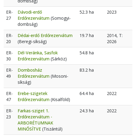
dombság)
ER-
Dávodi-erdő
52.3 ha
2023
27
Erdőrezervátum
(Somogyi-
dombság)
ER-
Dédai-erdő Erdőrezervátum
19.7 ha
2014, T:
20
(Beregi-síkság)
2026
ER-
Dél-Veránka, Sasfok
54.8 ha
30
Erdőrezervátum
(Sárköz)
ER-
Dombosház
83.2 ha
49
Erdőrezervátum
(Mosoni-
síkság)
ER-
Erebe-szigetek
64.4 ha
2022
47
Erdőrezervátum
(Kisalföld)
ER-
Farkas-sziget 1.
24.3 ha
2022
23
Erdőrezervátum -
ARBORÉTUMNAK
MINŐSÍTVE
(Tiszántúl)