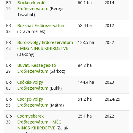
ER-
Bockerek-erdő
60.1 ha
2014
19
Erdőrezervátum
(Beregi-
Tiszahát)
ER-
Bükkhát Erdőrezervátum
58.4 ha
2012
33
(Dráva-mellék)
ER-
Burok-völgy Erdőrezervátum
128.5 ha
2022
42
- MÉG NINCS KIHIRDETVE
(Bakony)
ER-
Buvat, Keszeges-tó
84.8 ha
29
Erdőrezervátum
(Sárköz)
ER-
Csókás-völgy
144.4 ha
2023
63
Erdőrezervátum
(Bükk)
ER-
Csörgő-völgy
51.2 ha
2024/25
55
Erdőrezervátum
(Mátra)
ER-
Csörnyeberek
25.1 ha
2022
38
Erdőrezervátum - MÉG
NINCS KIHIRDETVE
(Zalai-