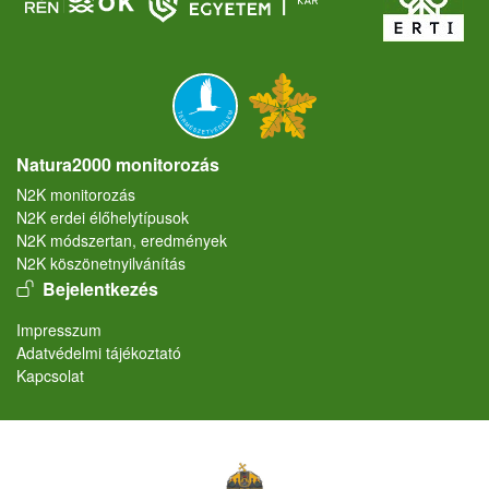
Natura2000 monitorozás
N2K monitorozás
N2K erdei élőhelytípusok
N2K módszertan, eredmények
N2K köszönetnyilvánítás
User account menu
Bejelentkezés
Lábléc
Impresszum
Adatvédelmi tájékoztató
Kapcsolat