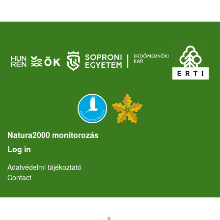
Natura2000 monitorozás
User account menu
Log in
Lábléc
Adatvédelmi tájékoztató
Contact