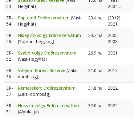
ER-
Szalafő Forest Reserve
(Vasi-
12.0 ha
1981,
53
Hegyhát)
2004 ...
ER-
Pap-erdő Erdőrezervátum
(Vasi-
20.4 ha
(2012),
54
Hegyhát)
2021
ER-
Hidegvíz-völgy Erdőrezervátum
20.7 ha
2005-
46
(Soproni-hegység)
2008
ER-
Szabó-völgy Erdőrezervátum
26.9 ha
2021
52
(Vasi-Hegyhát)
ER-
Vétyem Forest Reserve
(Zalai-
31.0 ha
2013
36
dombság)
ER-
Remetekert Erdőrezervátum
31.8 ha
2022
37
(Zalai-dombság)
ER-
Hosszú-völgy Erdőrezervátum
37.0 ha
2022
51
(Alpokalja)