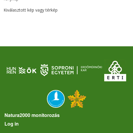
Kiválasztott kép vagy térkép
Natura2000 monitorozás
User account menu
Log in