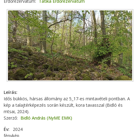
Erdőrezervátum
Tátika Erdőrezervátum
Leírás
Idős bükkös, hársas állomány az 5_17-es mintavételi pontban. A
kép a talajtérképezés során készült, kora tavasszal (Bidló és
mtsai, 2024).
Szerző
Bidló András (NyME EMK)
Év
2024
fénykép