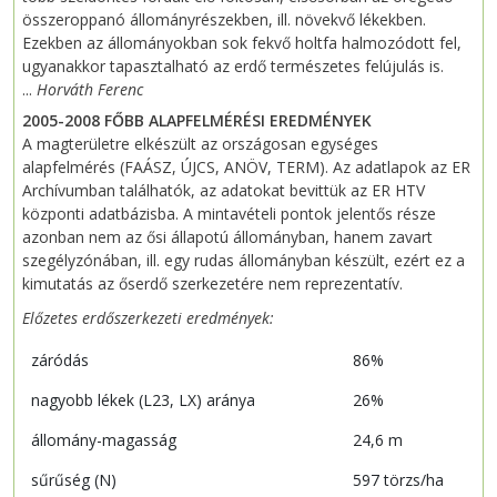
összeroppanó állományrészekben, ill. növekvő lékekben.
Ezekben az állományokban sok fekvő holtfa halmozódott fel,
ugyanakkor tapasztalható az erdő természetes felújulás is.
...
Horváth Ferenc
2005-2008 FŐBB ALAPFELMÉRÉSI EREDMÉNYEK
A magterületre elkészült az országosan egységes
alapfelmérés (FAÁSZ, ÚJCS, ANÖV, TERM). Az adatlapok az ER
Archívumban találhatók, az adatokat bevittük az ER HTV
központi adatbázisba. A mintavételi pontok jelentős része
azonban nem az ősi állapotú állományban, hanem zavart
szegélyzónában, ill. egy rudas állományban készült, ezért ez a
kimutatás az őserdő szerkezetére nem reprezentatív.
Előzetes erdőszerkezeti eredmények:
záródás
86%
nagyobb lékek (L23, LX) aránya
26%
állomány-magasság
24,6 m
sűrűség (N)
597 törzs/ha