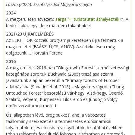
László (2025): Szentélyerdők Magyarországon
2024
A megterületen átvezető
sárga '+' turistautat áthelyezték
. A
bedőlt fákat egy ideje már nem takarítják el.
2021/23 ÚJRAFELMÉRÉS
Az ELKH - ÖK közcélú programja keretében újra felmértük a
magterületet (FAÁSZ, ÚJCS, ANÖV). Az értékelésen még
dolgozunk. ... Horváth Ferenc
2016
A magterületet 2016-ban "Old-growth Forest" természetességi
kategóriába soroltuk Buchwald (2005) tipizálása szerint.
Javaslatunk alapján bekerült a "Primary forests of Europe"
adatbázisba (Sabatini et al. 2018) - Magyarországról a "Long
Untouched Forest" besorolású Vár-hegy, Alsó-hegy, Őserdő,
Szalafő, Vétyem, Kunpeszéri Tilos-erdő és Juhdöglő-völgy
erdőrezervátumok mellett.
Ősi állapotban lévő, öreg bükkös, ahol a változatos
faállomány-szerkezet és a természetes erdődinamikai
folyamatok teljes ciklusban vizsgálhatók. Az utóbbi években
több széldöntés fordult elő foltosan, elsősorban az öregedő -