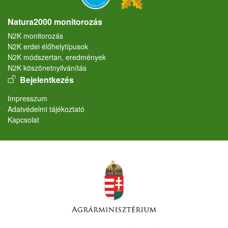
Natura2000 monitorozás
N2K monitorozás
N2K erdei élőhelytípusok
N2K módszertan, eredmények
N2K köszönetnyilvánítás
User account menu
Bejelentkezés
Lábléc
Impresszum
Adatvédelmi tájékoztató
Kapcsolat