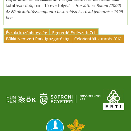
kutatása több, mint 15 éve folyik." ...
Horváth és Bölöni (2002)
Az ER-ok kutatásszempontú besorolása és rövid jellemzése 1999-
ben
Északi-középhegység
Egererdő Erdészeti Zrt.
Bükki Nemzeti Park Igazgatóság
Célorientált kutatás (CK)