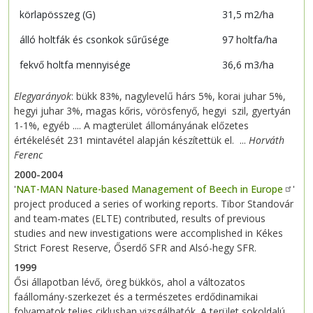
körlapösszeg (G)
31,5 m2/ha
álló holtfák és csonkok sűrűsége
97 holtfa/ha
fekvő holtfa mennyisége
36,6 m3/ha
Elegyarányok
: bükk 83%, nagylevelű hárs 5%, korai juhar 5%,
hegyi juhar 3%, magas kőris, vörösfenyő, hegyi szil, gyertyán
1-1%, egyéb .... A magterület állományának előzetes
értékelését 231 mintavétel alapján készítettük el. ...
Horváth
Ferenc
2000-2004
'
NAT-MAN Nature-based Management of Beech in Europe
'
project produced a series of working reports. Tibor Standovár
and team-mates (ELTE) contributed, results of previous
studies and new investigations were accomplished in Kékes
Strict Forest Reserve, Őserdő SFR and Alsó-hegy SFR.
1999
Ősi állapotban lévő, öreg bükkös, ahol a változatos
faállomány-szerkezet és a természetes erdődinamikai
folyamatok teljes ciklusban vizsgálhatók. A terület sokoldalú