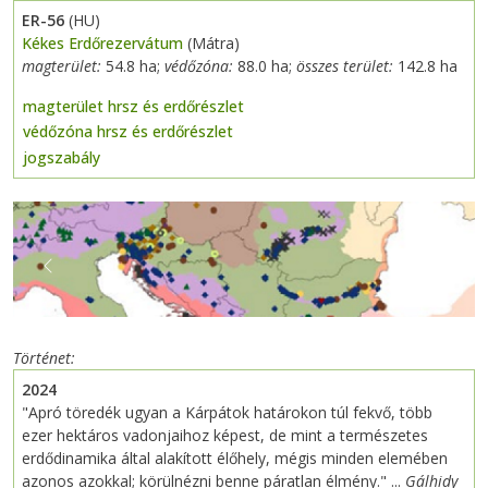
ER-56
(HU)
Kékes Erdőrezervátum
(Mátra)
magterület:
54.8 ha;
védőzóna:
88.0 ha;
összes terület:
142.8 ha
magterület hrsz és erdőrészlet
védőzóna hrsz és erdőrészlet
jogszabály
Previous
Next
Történet
2024
"Apró töredék ugyan a Kárpátok határokon túl fekvő, több
ezer hektáros vadonjaihoz képest, de mint a természetes
erdődinamika által alakított élőhely, mégis minden elemében
azonos azokkal; körülnézni benne páratlan élmény." ...
Gálhidy