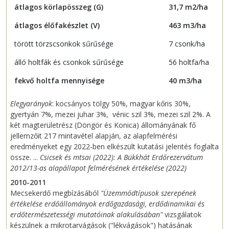
átlagos körlapösszeg (G)
31,7 m2/ha
átlagos élőfakészlet (V)
463 m3/ha
törött törzscsonkok sűrűsége
7 csonk/ha
álló holtfák és csonkok sűrűsége
56 holtfa/ha
fekvő holtfa mennyisége
40 m3/ha
Elegyarányok
: kocsányos tölgy 50%, magyar kőris 30%,
gyertyán 7%, mezei juhar 3%, vénic szil 3%, mezei szil 2%. A
két magterületrész (Döngör és Konica) állományának fő
jellemzőit 217 mintavétel alapján, az alapfelmérési
eredményeket egy 2022-ben elkészült kutatási jelentés foglalta
össze. ...
Csicsek és mtsai (2022): A Bükkhát Erdőrezervátum
2012/13-as alapállapot felmérésének értékelése (2022)
2010-2011
Mecsekerdő megbízásából
"Üzemmódtípusok szerepének
értékelése erdőállományok erdőgazdasági, erdődinamikai és
erdőtermészetességi mutatóinak alakulásában"
vizsgálatok
készülnek a mikrotarvágások ("lékvágások") hatásának