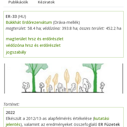
Publikációk
Kéziratok
ER-33
(HU)
Bükkhát Erdőrezervátum
(Dráva-mellék)
magterület:
58.4 ha;
védőzóna:
393.8 ha;
összes terület:
452.2 ha
magterület hrsz és erdőrészlet
védőzóna hrsz és erdőrészlet
jogszabály
Previous
Next
Történet
2022
Elkészült a 2012/13-as alapfelmérés értékelése (
kutatási
jelentés
), valamint az eredményeket összefoglaló
ER Füzetek