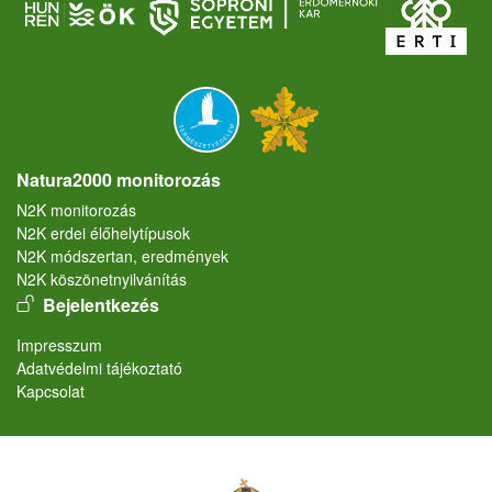
Natura2000 monitorozás
N2K monitorozás
N2K erdei élőhelytípusok
N2K módszertan, eredmények
N2K köszönetnyilvánítás
User account menu
Bejelentkezés
Lábléc
Impresszum
Adatvédelmi tájékoztató
Kapcsolat