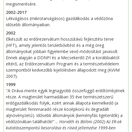
megismerésére.
2002-2017
Lékvágásos (mikrotarvágásos) gazdálkodás a védőzóna
idősebb állományaiban.
2002
Elkészült az erdőrezervátum hosszútávú fejlesztési terve
(HFT), amely jelentős területbővítést és a még öreg
állományokat jobban figyelembe vevő módosítást javasolt.
Ennek alapján a DDNPI és a Mecsekerdő Zrt a korábbiaktól
eltérő, az Erdőrezervátum Program és a természetvédelem
szempontból kedvezőbb kijelölésben állapodott meg (KvVM
2007).
1999
"A Dráva-mente egyik legnagyobb összefüggő erdőtömbjének
része. A magterület harmadában 35 éve természetszerű
erdőgazdálkodás folyik, ezért annak állapota kiemelkedő (a
magterület fennmaradó része középkorú és degradált
aljnövényzetű). Idősebb állományok (keményfás ligeterdők) a
védőzónában találhatók!" ...
Horváth és Bölöni (2002) Az ER-ok
kutatásszempontú besorolása és rövid jellemzése 1999-ben