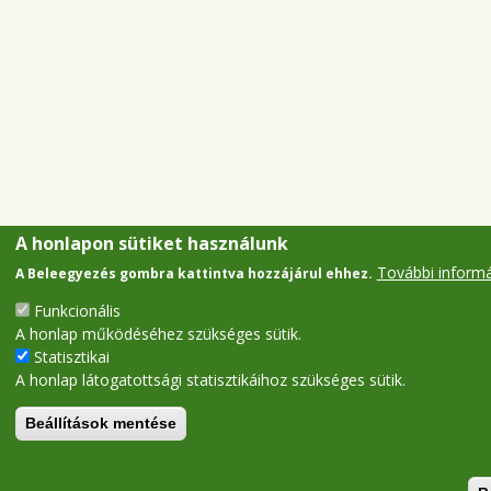
A honlapon sütiket használunk
További inform
A Beleegyezés gombra kattintva hozzájárul ehhez.
Funkcionális
A honlap működéséhez szükséges sütik.
Statisztikai
A honlap látogatottsági statisztikáihoz szükséges sütik.
Beállítások mentése