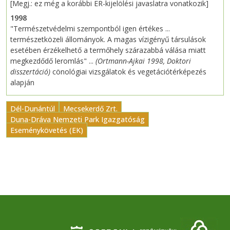
[Megj.: ez még a korábbi ER-kijelölési javaslatra vonatkozik]
1998
"Természetvédelmi szempontból igen értékes ...
természetközeli állományok. A magas vízigényű társulások
esetében érzékelhető a termőhely szárazabbá válása miatt
megkezdődő leromlás" ...
(Ortmann-Ajkai 1998, Doktori
disszertáció)
cönológiai vizsgálatok és vegetációtérképezés
alapján
Dél-Dunántúl
Mecsekerdő Zrt.
Duna-Dráva Nemzeti Park Igazgatóság
Eseménykövetés (EK)