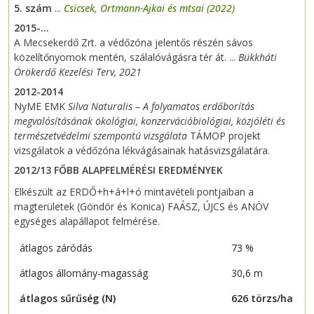
5.
szám
...
Csicsek, Ortmann-Ajkai és mtsai (2022)
2015-...
A Mecsekerdő Zrt. a védőzóna jelentős részén sávos
közelítőnyomok mentén, szálalóvágásra tér át. ...
Bükkháti
Örökerdő Kezelési Terv, 2021
2012-2014
NyME EMK
Silva Naturalis – A folyamatos erdőborítás
megvalósításának ökológiai, konzervációbiológiai, közjóléti és
természetvédelmi szempontú vizsgálata
TÁMOP projekt
vizsgálatok a védőzóna lékvágásainak hatásvizsgálatára.
2012/13 FŐBB ALAPFELMÉRÉSI EREDMÉNYEK
Elkészült az ERDŐ+h+á+l+ó mintavételi pontjaiban a
magterületek (Göndör és Konica) FAÁSZ, ÚJCS és ANÖV
egységes alapállapot felmérése.
átlagos záródás
73 %
átlagos állomány-magasság
30,6 m
átlagos sűrűség (N)
626 törzs/ha