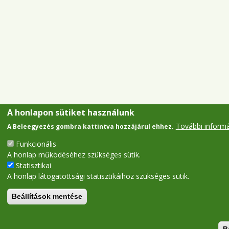
A honlapon sütiket használunk
További inform
A Beleegyezés gombra kattintva hozzájárul ehhez.
Funkcionális
A honlap működéséhez szükséges sütik.
Statisztikai
A honlap látogatottsági statisztikáihoz szükséges sütik.
Beállítások mentése