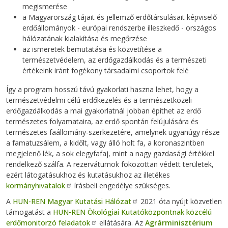
megismerése
a Magyarország tájait és jellemző erdőtársulásait képviselő
erdőállományok - európai rendszerbe illeszkedő - országos
hálózatának kialakítása és megőrzése
az ismeretek bemutatása és közvetítése a
természetvédelem, az erdőgazdálkodás és a természeti
értékeink iránt fogékony társadalmi csoportok felé
Így a program hosszú távú gyakorlati haszna lehet, hogy a
természetvédelmi célú erdőkezelés és a természetközeli
erdőgazdálkodás a mai gyakorlatnál jobban építhet az erdő
természetes folyamataira, az erdő spontán felújulására és
természetes faállomány-szerkezetére, amelynek ugyanúgy része
a famatuzsálem, a kidőlt, vagy álló holt fa, a koronaszintben
megjelenő lék, a sok elegyfafaj, mint a nagy gazdasági értékkel
rendelkező szálfa. A rezervátumok fokozottan védett területek,
ezért látogatásukhoz és kutatásukhoz az illetékes
kormányhivatalok
írásbeli engedélye szükséges.
A
HUN-REN Magyar Kutatási Hálózat
2021 óta nyújt közvetlen
támogatást a
HUN-REN Ökológiai Kutatóközpontnak közcélú
erdőmonitorzó feladatok
ellátására. Az
Agrárminisztérium