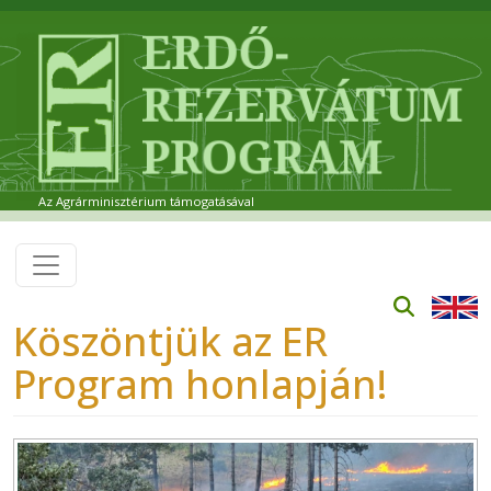
Ugrás a tartalomra
Az Agrárminisztérium támogatásával
Köszöntjük az ER
Program honlapján!