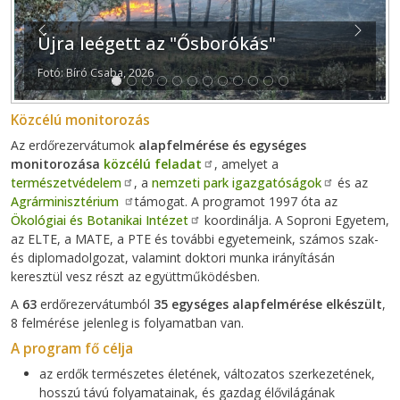
Previous
Next
Újra leégett az "Ősborókás"
Fotó: Bíró Csaba, 2026
Közcélú monitorozás
Az erdőrezervátumok
alapfelmérése és egységes
monitorozása
közcélú feladat
, amelyet a
természetvédelem
, a
nemzeti park igazgatóságok
és az
Agrárminisztérium
támogat. A programot 1997 óta az
Ökológiai és Botanikai Intézet
koordinálja. A Soproni Egyetem,
az ELTE, a MATE, a PTE és további egyetemeink, számos szak-
és diplomadolgozat, valamint doktori munka irányításán
keresztül vesz részt az együttműködésben.
A
63
erdőrezervátumból
35 egységes alapfelmérése elkészült
,
8 felmérése jelenleg is folyamatban van.
A program fő célja
az erdők természetes életének, változatos szerkezetének,
hosszú távú folyamatainak, és gazdag élővilágának