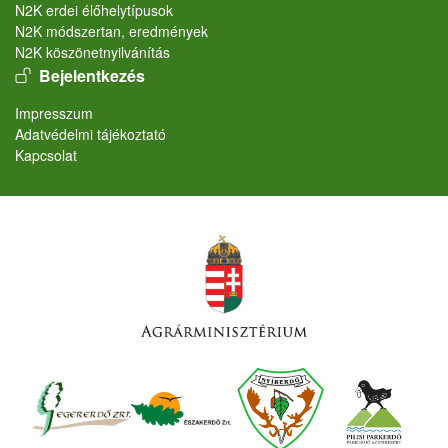
N2K erdei élőhelytípusok
N2K módszertan, eredmények
N2K köszönetnyilvánítás
User account menu
Bejelentkezés
Lábléc
Impresszum
Adatvédelmi tájékoztató
Kapcsolat